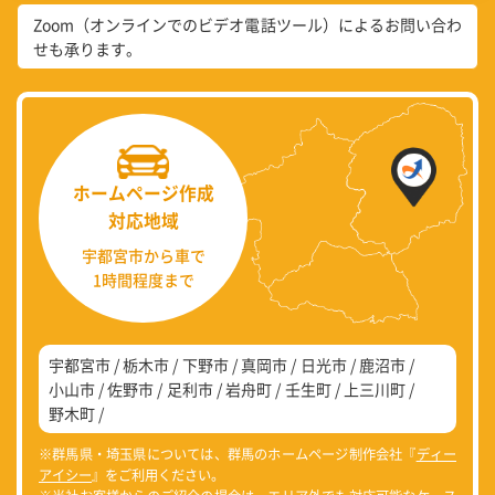
Zoom（オンラインでのビデオ電話ツール）によるお問い合わ
せも承ります。
ホームページ作成
対応地域
宇都宮市から車で
1時間程度まで
宇都宮市
栃木市
下野市
真岡市
日光市
鹿沼市
小山市
佐野市
足利市
岩舟町
壬生町
上三川町
野木町
※群馬県・埼玉県については、群馬のホームページ制作会社『
ディー
アイシー
』をご利用ください。