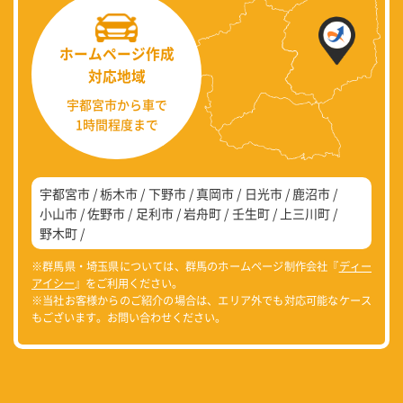
ホームページ作成
対応地域
宇都宮市から車で
1時間程度まで
宇都宮市
栃木市
下野市
真岡市
日光市
鹿沼市
小山市
佐野市
足利市
岩舟町
壬生町
上三川町
野木町
※群馬県・埼玉県については、群馬のホームページ制作会社『
ディー
アイシー
』をご利用ください。
※当社お客様からのご紹介の場合は、エリア外でも対応可能なケース
もございます。お問い合わせください。