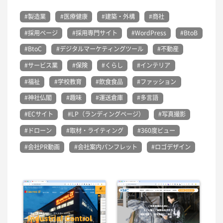
#製造業
#医療健康
#建築・外構
#商社
#採用ページ
#採用専門サイト
#WordPress
#BtoB
#BtoC
#デジタルマーケティングツール
#不動産
#サービス業
#保険
#くらし
#インテリア
#福祉
#学校教育
#飲食食品
#ファッション
#神社仏閣
#趣味
#運送倉庫
#多言語
#ECサイト
#LP（ランディングページ）
#写真撮影
#ドローン
#取材・ライティング
#360度ビュー
#会社PR動画
#会社案内パンフレット
#ロゴデザイン