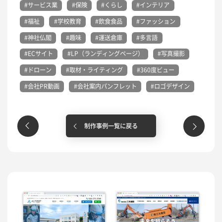
#サービス業
#保険
#くらし
#インテリア
#福祉
#学校教育
#飲食食品
#ファッション
#神社仏閣
#趣味
#運送倉庫
#多言語
#ECサイト
#LP（ランディングページ）
#写真撮影
#ドローン
#取材・ライティング
#360度ビュー
#会社PR動画
#会社案内パンフレット
#ロゴデザイン
制作事例一覧に戻る