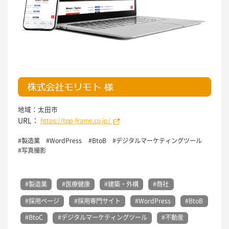
地域：太田市
URL：
https://top-frame.co.jp/
#
製造業
#
WordPress
#
BtoB
#
デジタルマーケティングツール
#
写真撮影
#製造業
#医療健康
#建築・外構
#商社
#採用ページ
#採用専門サイト
#WordPress
#BtoB
#BtoC
#デジタルマーケティングツール
#不動産