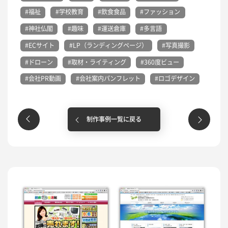
#福祉
#学校教育
#飲食食品
#ファッション
#神社仏閣
#趣味
#運送倉庫
#多言語
#ECサイト
#LP（ランディングページ）
#写真撮影
#ドローン
#取材・ライティング
#360度ビュー
#会社PR動画
#会社案内パンフレット
#ロゴデザイン
制作事例一覧に戻る