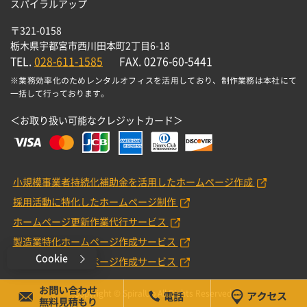
スパイラルアップ
〒321-0158
栃木県宇都宮市西川田本町2丁目6-18
TEL.
028-611-1585
FAX. 0276-60-5441
※業務効率化のためレンタルオフィスを活用しており、制作業務は本社にて
一括して行っております。
＜お取り扱い可能なクレジットカード＞
小規模事業者持続化補助金を活用したホームページ作成
採用活動に特化したホームページ制作
ホームページ更新作業代行サービス
製造業特化ホームページ作成サービス
Cookie
工務店特化ホームページ作成サービス
Copyright © SpiralUp All Rights Reserved.