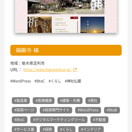
地域：栃木県足利市
URL：
https://www.fukugonji.or.jp/
#
WordPress
#
BtoC
#
くらし
#
神社仏閣
#製造業
#医療健康
#建築・外構
#商社
#採用ページ
#採用専門サイト
#WordPress
#BtoB
#BtoC
#デジタルマーケティングツール
#不動産
#サービス業
#保険
#くらし
#インテリア