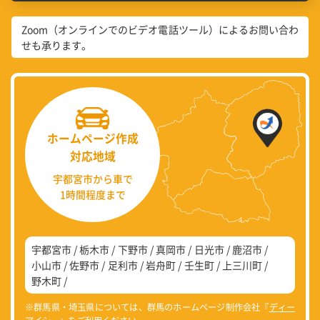
Zoom（オンラインでのビデオ電話ツール）によるお問い合わ
せも承ります。
ホームページ作成
対応地域
宇都宮市から車で
1時間程度まで
宇都宮市
栃木市
下野市
真岡市
日光市
鹿沼市
小山市
佐野市
足利市
岩舟町
壬生町
上三川町
野木町
※群馬県・埼玉県については、群馬のホームページ制作会社『
ディー