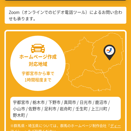
Zoom（オンラインでのビデオ電話ツール）によるお問い合わ
せも承ります。
ホームページ作成
対応地域
宇都宮市から車で
1時間程度まで
宇都宮市
栃木市
下野市
真岡市
日光市
鹿沼市
小山市
佐野市
足利市
岩舟町
壬生町
上三川町
野木町
※群馬県・埼玉県については、群馬のホームページ制作会社『
ディー