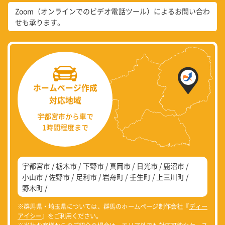
Zoom（オンラインでのビデオ電話ツール）によるお問い合わ
せも承ります。
ホームページ作成
対応地域
宇都宮市から車で
1時間程度まで
宇都宮市
栃木市
下野市
真岡市
日光市
鹿沼市
小山市
佐野市
足利市
岩舟町
壬生町
上三川町
野木町
※群馬県・埼玉県については、群馬のホームページ制作会社『
ディー
アイシー
』をご利用ください。