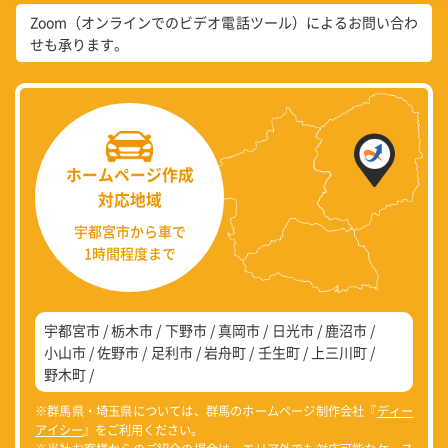
Zoom（オンラインでのビデオ電話ツール）によるお問い合わ
せも承ります。
ホームページ作成
対応地域
宇都宮市から車で
1時間程度まで
宇都宮市
栃木市
下野市
真岡市
日光市
鹿沼市
小山市
佐野市
足利市
岩舟町
壬生町
上三川町
野木町
※群馬県・埼玉県については、群馬のホームページ制作会社『
ディー
アイシー
』をご利用ください。