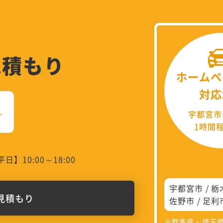
見積もり
ホームペ
対応
、
宇都宮市
1時間
日】10:00～18:00
宇都宮市
栃
見積もり
佐野市
足利
※群馬県・埼玉