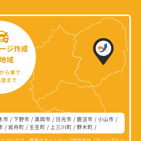
ージ作成
地域
から車で
程度まで
木市
下野市
真岡市
日光市
鹿沼市
小山市
市
岩舟町
壬生町
上三川町
野木町
県については、群馬のホームページ制作会社『
ディーアイシ