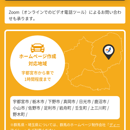
Zoom（オンラインでのビデオ電話ツール）によるお問い合わ
せも承ります。
ホームページ作成
対応地域
宇都宮市から車で
1時間程度まで
宇都宮市
栃木市
下野市
真岡市
日光市
鹿沼市
小山市
佐野市
足利市
岩舟町
壬生町
上三川町
野木町
※群馬県・埼玉県については、群馬のホームページ制作会社『
ディー