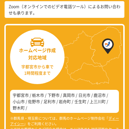
Zoom（オンラインでのビデオ電話ツール）によるお問い合わ
せも承ります。
ホームページ作成
対応地域
宇都宮市から車で
1時間程度まで
宇都宮市
栃木市
下野市
真岡市
日光市
鹿沼市
小山市
佐野市
足利市
岩舟町
壬生町
上三川町
野木町
※群馬県・埼玉県については、群馬のホームページ制作会社『
ディー
アイシー
』をご利用ください。