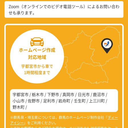
Zoom（オンラインでのビデオ電話ツール）によるお問い合わ
せも承ります。
ホームページ作成
対応地域
宇都宮市から車で
1時間程度まで
宇都宮市
栃木市
下野市
真岡市
日光市
鹿沼市
小山市
佐野市
足利市
岩舟町
壬生町
上三川町
野木町
※群馬県・埼玉県については、群馬のホームページ制作会社『
ディー
アイシー
』をご利用ください。