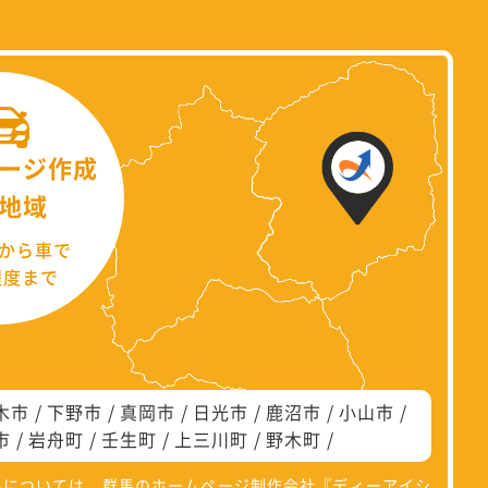
ージ作成
地域
から車で
程度まで
木市
下野市
真岡市
日光市
鹿沼市
小山市
市
岩舟町
壬生町
上三川町
野木町
県については、群馬のホームページ制作会社『
ディーアイシ