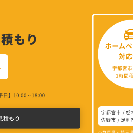
見積もり
ホームペ
対応
、
宇都宮市
1時間
日】10:00～18:00
宇都宮市
栃
見積もり
佐野市
足利
※群馬県・埼玉