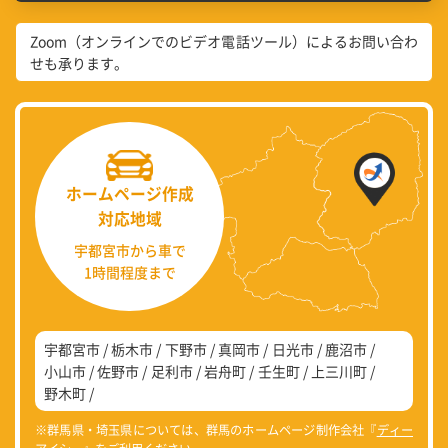
Zoom（オンラインでのビデオ電話ツール）によるお問い合わ
せも承ります。
ホームページ作成
対応地域
宇都宮市から車で
1時間程度まで
宇都宮市
栃木市
下野市
真岡市
日光市
鹿沼市
小山市
佐野市
足利市
岩舟町
壬生町
上三川町
野木町
※群馬県・埼玉県については、群馬のホームページ制作会社『
ディー