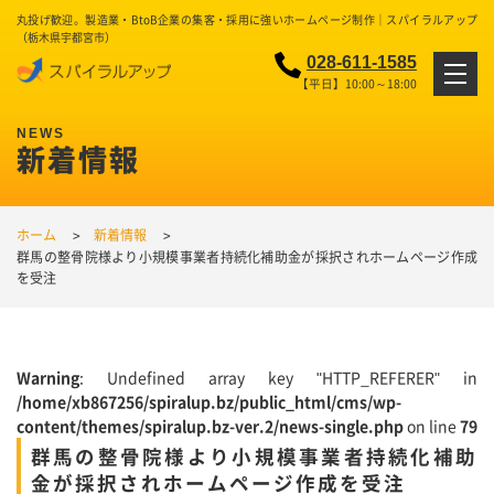
丸投げ歓迎。製造業・BtoB企業の集客・採用に強いホームページ制作｜スパイラルアップ
（栃木県宇都宮市）
028-611-1585
【平日】10:00～18:00
新着情報
ホーム
新着情報
群馬の整骨院様より小規模事業者持続化補助金が採択されホームページ作成
を受注
Warning
: Undefined array key "HTTP_REFERER" in
/home/xb867256/spiralup.bz/public_html/cms/wp-
content/themes/spiralup.bz-ver.2/news-single.php
on line
79
群馬の整骨院様より小規模事業者持続化補助
金が採択されホームページ作成を受注