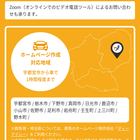
Zoom（オンラインでのビデオ電話ツール）によるお問い合わ
せも承ります。
ホームページ作成
対応地域
宇都宮市から車で
1時間程度まで
宇都宮市
栃木市
下野市
真岡市
日光市
鹿沼市
小山市
佐野市
足利市
岩舟町
壬生町
上三川町
野木町
※群馬県・埼玉県については、群馬のホームページ制作会社『
ディー
アイシー
』をご利用ください。