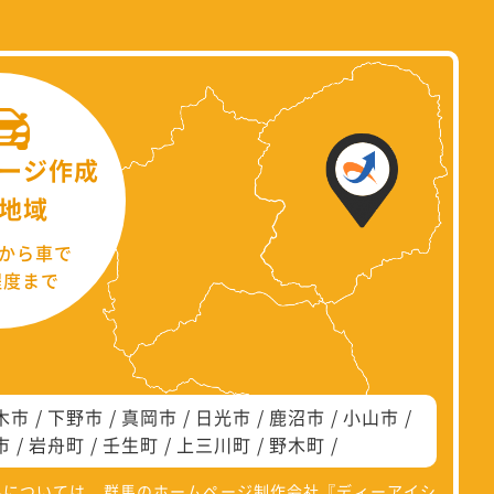
ージ作成
地域
から車で
程度まで
木市
下野市
真岡市
日光市
鹿沼市
小山市
市
岩舟町
壬生町
上三川町
野木町
県については、群馬のホームページ制作会社『
ディーアイシ