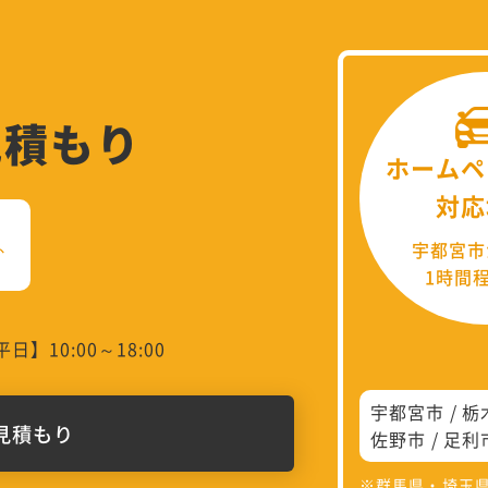
見積もり
ホームペ
対応
、
宇都宮市
1時間
日】10:00～18:00
宇都宮市
栃
見積もり
佐野市
足利
※群馬県・埼玉