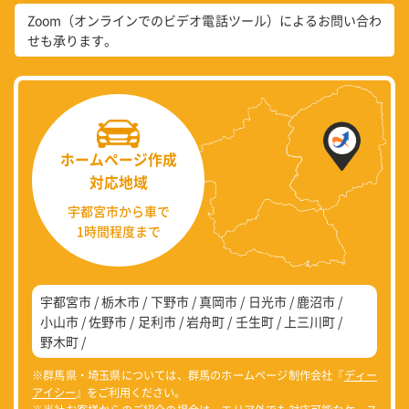
Zoom（オンラインでのビデオ電話ツール）によるお問い合わ
せも承ります。
ホームページ作成
対応地域
宇都宮市から車で
1時間程度まで
宇都宮市
栃木市
下野市
真岡市
日光市
鹿沼市
小山市
佐野市
足利市
岩舟町
壬生町
上三川町
野木町
※群馬県・埼玉県については、群馬のホームページ制作会社『
ディー
アイシー
』をご利用ください。