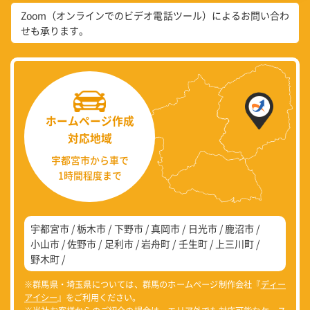
Zoom（オンラインでのビデオ電話ツール）によるお問い合わ
せも承ります。
ホームページ作成
対応地域
宇都宮市から車で
1時間程度まで
宇都宮市
栃木市
下野市
真岡市
日光市
鹿沼市
小山市
佐野市
足利市
岩舟町
壬生町
上三川町
野木町
※群馬県・埼玉県については、群馬のホームページ制作会社『
ディー
アイシー
』をご利用ください。