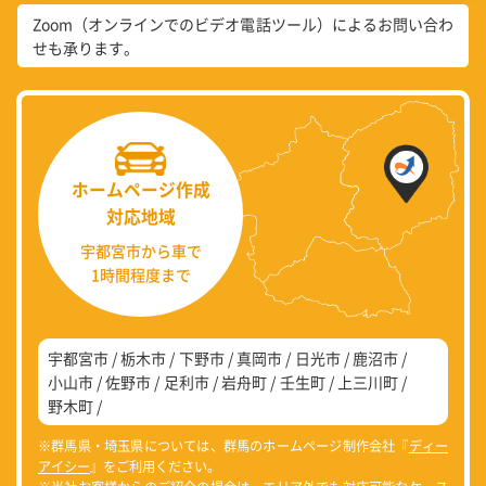
Zoom（オンラインでのビデオ電話ツール）によるお問い合わ
せも承ります。
ホームページ作成
対応地域
宇都宮市から車で
1時間程度まで
宇都宮市
栃木市
下野市
真岡市
日光市
鹿沼市
小山市
佐野市
足利市
岩舟町
壬生町
上三川町
野木町
※群馬県・埼玉県については、群馬のホームページ制作会社『
ディー
アイシー
』をご利用ください。