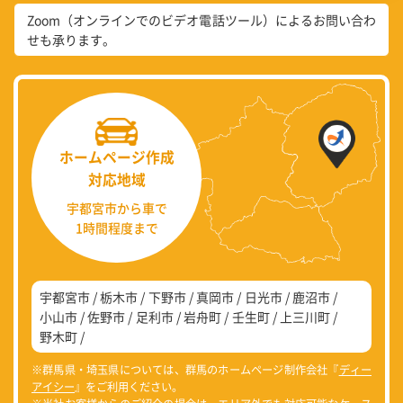
Zoom（オンラインでのビデオ電話ツール）によるお問い合わ
せも承ります。
ホームページ作成
対応地域
宇都宮市から車で
1時間程度まで
宇都宮市
栃木市
下野市
真岡市
日光市
鹿沼市
小山市
佐野市
足利市
岩舟町
壬生町
上三川町
野木町
※群馬県・埼玉県については、群馬のホームページ制作会社『
ディー
アイシー
』をご利用ください。