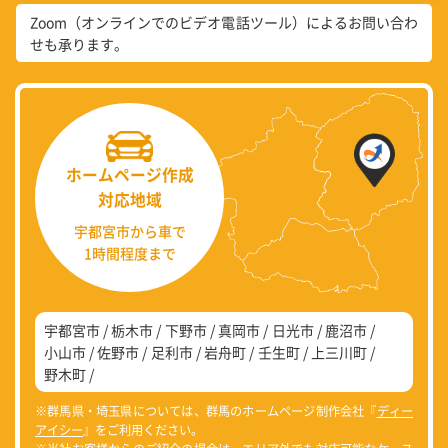
Zoom（オンラインでのビデオ電話ツール）によるお問い合わ
せも承ります。
ホームページ作成
対応地域
宇都宮市から車で
1時間程度まで
宇都宮市
栃木市
下野市
真岡市
日光市
鹿沼市
小山市
佐野市
足利市
岩舟町
壬生町
上三川町
野木町
※群馬県・埼玉県については、群馬のホームページ制作会社『
ディー
アイシー
』をご利用ください。