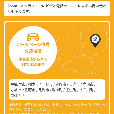
Zoom（オンラインでのビデオ電話ツール）によるお問い合わ
せも承ります。
ホームページ作成
対応地域
宇都宮市から車で
1時間程度まで
宇都宮市
栃木市
下野市
真岡市
日光市
鹿沼市
小山市
佐野市
足利市
岩舟町
壬生町
上三川町
野木町
※群馬県・埼玉県については、群馬のホームページ制作会社『
ディー
アイシー
』をご利用ください。