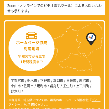
Zoom（オンラインでのビデオ電話ツール）によるお問い合わ
せも承ります。
ホームページ作成
対応地域
宇都宮市から車で
1時間程度まで
宇都宮市
栃木市
下野市
真岡市
日光市
鹿沼市
小山市
佐野市
足利市
岩舟町
壬生町
上三川町
野木町
※群馬県・埼玉県については、群馬のホームページ制作会社『
ディー
アイシー
』をご利用ください。