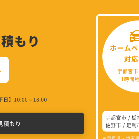
見積もり
ホームペ
対応
、
宇都宮市
1時間
日】10:00～18:00
宇都宮市
栃
見積もり
佐野市
足利
※群馬県・埼玉