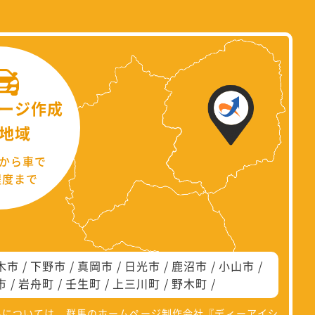
ージ作成
地域
から車で
程度まで
木市
下野市
真岡市
日光市
鹿沼市
小山市
市
岩舟町
壬生町
上三川町
野木町
県については、群馬のホームページ制作会社『
ディーアイシ