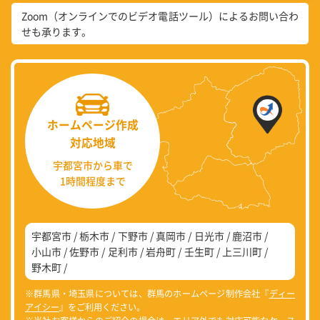
Zoom（オンラインでのビデオ電話ツール）によるお問い合わ
せも承ります。
ホームページ作成
対応地域
宇都宮市から車で
1時間程度まで
宇都宮市
栃木市
下野市
真岡市
日光市
鹿沼市
小山市
佐野市
足利市
岩舟町
壬生町
上三川町
野木町
※群馬県・埼玉県については、群馬のホームページ制作会社『
ディー
アイシー
』をご利用ください。