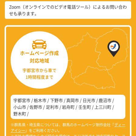
Zoom（オンラインでのビデオ電話ツール）によるお問い合わ
せも承ります。
ホームページ作成
対応地域
宇都宮市から車で
1時間程度まで
宇都宮市
栃木市
下野市
真岡市
日光市
鹿沼市
小山市
佐野市
足利市
岩舟町
壬生町
上三川町
野木町
※群馬県・埼玉県については、群馬のホームページ制作会社『
ディー
アイシー
』をご利用ください。